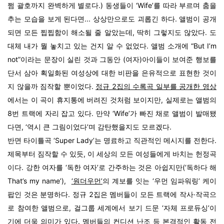
쩜 괄호까지 완벽하게 별로다.) 동생들이 ‘Wife’를 따라 부르며 춤을
추는 모습을 보게 된다면... 상상만으로도 괴롭긴 하다. 앨범이 공개
되면 모든 찝찝함이 해소될 줄 알았는데, 딱히 그렇지도 않았다. 도
대체 내가 뭘 놓치고 있는 건지 알 수 없었다. 앨범 소개에 “But I’m
not”이라는 문장이 실린 것과 그동안 (여자)아이들이 보여준 행보를
단서 삼아 획일화된 여성상에 대한 비판을 은유적으로 표현한 것이
지 않을까 짐작할 뿐이었다.
정규 2집의 수록곡 일부를 공개한 영상
에서는 이 곡이 휴지통에 버려진 것처럼 보이지만, 실제로는 앨범의
8번 트랙에 자리 잡고 있다. 만약 ‘Wife’가 빠진 채로 앨범이 발매됐
다면, ‘역시 큰 그림이었다’며 감탄했을지도 모르겠다.
반면 타이틀곡 ‘Super Lady’는 명료하고 직관적인 메시지를 전한다.
제목부터 짐작할 수 있듯, 이 세상의 모든 여성들에게 바치는 헌정곡
이다. 강한 여자를 ‘독한 여자’로 간주하는 것은 아쉽지만(‘독하다 해
That’s my name’),
‘원더우먼’
의 계보를 잇는
‘우먼 임파워링’
케이
팝인 것은 분명하다. 정규 2집은 멤버들이 모든 트랙에 작사·작곡으
로 참여한 앨범으로, 걸그룹 세계에서 보기 드문 ‘자체 프로듀싱’이
기에 더욱 의미가 있다. 멤버들의 컨디션 난조 등 본격적인 활동 전