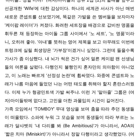
선공개한 ‘Wife’에 대한 감상이다. 하나의 세계관 서사가 아닌 매번
새로운 콘셉트를 선보였기에, 똑같은 가발을 쓴 멤버들을 보자마자
‘케이팝 레이더’가 켜졌다. 화려한 세트장을 배경으로 값비싼 명품을
휘두른 채 등장하는 아이돌 그룹 사이에서 ‘노 세트’, ‘노 명품’이라
니, 오히려 좋아. ‘아내’를 뜻하는 영어 제목을 보고 아무래도 이번에
트렁크에 실릴 희생양은 ‘가부장’이겠거니 싶었다. 그런데 들을수록
가사가 좀 이상했다. 내 뇌가 썩은 건가 싶어 얼른 케이팝 팬 선생님
들의 여론을 살폈다. 다행인지 불행인지 혼자만의 의아함이 아니었
고, 이 노래는 빠르게 ‘선정성 논란’에 휩싸였다. 와중에 콘셉트와 노
래가 나름 마음에 들었던 나는 어떤 태도를 취해야 할지 혼란스러웠
다. 이제 누가 형광민트색 가발 써주냐. 이런 거 ‘말아줄’ 그룹은 (여
자)아이들밖에 없다고. 고민을 더한 과몰입의 시간이 길어진다.
가족 모임에서 ‘TOMBOY’ 무대 영상을 보며 춤을 따라 추던 동생들
이 떠올랐다. 소파에 누워 그 모습을 보며 동생들이 따라 부르는 노
래가 달샤벳의 ‘내 다리를 봐 (Be Ambitious)’가 아니라서, AOA의
‘짧은 치마 (Miniskirt)’가 아니라서 정말 다행이라고 생각했었다. (어