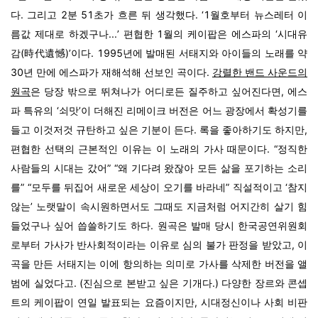
다. 그리고 2분 51초가 흐른 뒤 생각했다. ‘1월호부터 뉴스레터 이
름값 제대로 하겠구나...’ 편협한 1월의 케이팝은 에스파의 ‘시대유
감(時代遺憾)’이다. 1995년에 발매된 서태지와 아이들의 노래를 약
30년 만에 에스파가 재해석해 선보인 곡이다.
강렬한 밴드 사운드의
원곡
은 당장 밖으로 뛰쳐나가 어디로든 질주하고 싶어진다면, 에스
파 특유의 ‘쇠맛’이 더해진 리메이크 버전은 어느 광장에서 확성기를
들고 이것저것 규탄하고 싶은 기분이 든다. 록을 좋아하기도 하지만,
편협한 선택의 근본적인 이유는 이 노래의 가사 때문이다. “정직한
사람들의 시대는 갔어” “왜 기다려 왔잖아 모든 삶을 포기하는 소리
를” “모두를 뒤집어 새로운 세상이 오기를 바라네” 직설적이고 ‘참지
않는’ 노랫말이 속시원하면서도 그때도 지금처럼 어지간히 살기 힘
들었구나 싶어 씁쓸하기도 하다. 원곡은 발매 당시 한국공연위원회
로부터 가사가 반사회적이라는 이유로 심의 불가 판정을 받았고, 이
곡을 만든 서태지는 이에 항의하는 의미로 가사를 삭제한 버전을 앨
범에 실었다고. (진심으로 본받고 싶은 기개다.) 다양한 장르와 콘셉
트의 케이팝이 연일 발표되는 요즘이지만, 시대정신이나 사회 비판