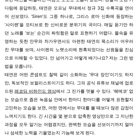
다림에 응답하듯, 태연은 오프닝 무대에서 정규 3집 수록곡을 연이
어 선보였다. ‘Siren’도 그중 하나로, 그리스 로마 신화에 등장하는
‘사이렌’을 모티브로 한 신비로운 분위기의 곡이다. 매일 듣기만 하
던 노래를 ‘보는’ 순간의 짜릿함은 말로 표현하기 어렵다. 물속을 유
영하는 듯한 안무와 차가우면서도 아련한 태연의 목소리가 어우러
진 무대를 보며, 사이렌의 노랫소리에 현혹되었다는 선원들을 진심
으로 이해할 수 있었다. 안 넘어가고 어떻게 배기나요? 저는 그런 방
법을 모릅니다.
태연은 어떤 콘셉트도 찰떡 같이 소화하는 ‘무대 장인’이기도 하지
만, 독보적인 보컬리스트이기도 하다. 그의 공식 유튜브 채널에 업로
드된
레코딩 비하인드 영상
에서 그 진가를 엿볼 수 있다.
‘헤메코’ 없
는 모습으로 좁은 녹음실 안에서 한마디 한마디를 어떻게 표현할지
고민하는 모습을 보면, 어떤 면에서는 무대를 볼 때보다 많은 감정이
느껴지기도 한다. 긴 시간을 몇 분으로 압축한 영상만으로 그 지난한
과정을 모두 알기는 어렵겠지만, 완벽한 모습을 선보이기까지 얼마
나 섬세한 노력을 기울였는지 가늠해 보게 된다.