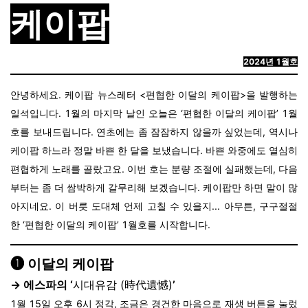
케이팝
2024년 1월호
안녕하세요. 케이팝 뉴스레터 <편협한 이달의 케이팝>을 발행하는
일석입니다.
1월의 마지막 날인 오늘은 ‘편협한 이달의 케이팝’ 1월
호를 보내드립니다. 연초에는 좀 잠잠하지 않을까 싶었는데, 역시나
케이팝 하느라 정말 바쁜 한 달을 보냈습니다. 바쁜 와중에도 열심히
편협하게 노래를 골랐고요. 이번 호는
분량 조절에 실패했는데, 다음
부터는 좀 더 쌈박하게 갈무리해 보겠습니다. 케이팝만 하면 말이 많
아지네요. 이 버릇 도대체 언제 고칠 수 있을지... 아무튼, 구구절절
한 ‘편협한 이달의 케이팝’ 1월호를 시작합니다.
❶ 이달의 케이팝
→ 에스파
의
‘
시대유감 (時代遺憾)
’
1월 15일 오후 6시 정각, 조금은 경건한 마음으로 재생 버튼을 눌렀