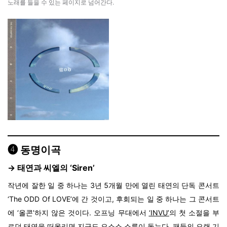
노래를 들을 수 있는 페이지로 넘어간다.
❹
동명이곡
→ 태연
과
씨엘의
‘
Siren
’
작년에 잘한 일 중 하나는 3년 5개월 만에 열린 태연의 단독 콘서트
‘The ODD Of LOVE’에 간 것이고, 후회되는 일 중 하나는 그 콘서트
에 ‘올콘’하지 않은 것이다. 오프닝 무대에서
‘INVU’
의 첫 소절을 부
르던 태연을 떠올리면 지금도 오소소 소름이 돋는다. 팬들의 오랜 기