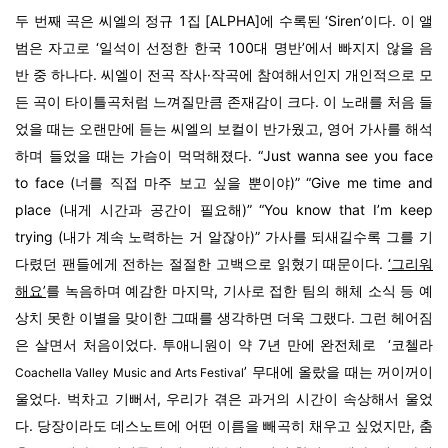
두 번째 곡은 씨엘의 정규 1집 [ALPHA]에 수록된 ‘Siren’이다. 이 앨
범은 자고로 ‘일석이 선정한 한국 100대 명반’에서 빠지지 않을 음
반 중 하나다. 씨엘이 전곡 작사·작곡에 참여해서인지 개인적으로 모
든 곡이 타이틀곡처럼 느껴질만큼 존재감이 크다. 이 노래를 처음 들
었을 때는 오랜만에 듣는 씨엘의 보컬이 반가웠고, 영어 가사를 해석
하며 들었을 때는 가슴이 먹먹해졌다. “Just wanna see you face
to face (너를 직접 마주 보고 싶을 뿐이야)” “Give me time and
place (내게 시간과 공간이 필요해)” “You know that I’m keep
trying (내가 계속 노력하는 거 알잖아)” 가사를 되새길수록 그를 기
다렸던 팬들에게 전하는 절절한 고백으로 읽혔기 때문이다.
‘그리워
해요’
를 녹음하며 예감한 마지막, 기사로 접한 팀의 해체 소식 등 예
상치 못한 이별을 맞이한 그때를 생각하면 더욱 그랬다. 그런 헤어짐
은 살면서 처음이었다. 투애니원이 약 7년 만에 완전체로 ‘코첼라
’ 무대에 올랐을 때는 꺼이꺼이
Coachella Valley Music and Arts Festival
울었다. 벅차고 기뻐서, 우리가 겪은 과거의 시간이 속상해서 울었
다. 당장이라도 데스노트에 어떤 이름을 빼곡히 채우고 싶었지만, 춤