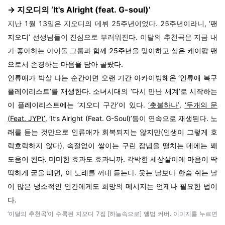
→ 지오디의
‘
It's Alright (feat. G-soul)
’
지난 1월 13일은 지오디의 데뷔 25주년이었다. 25주년이라니,
‘팬
지오디’
선생님들이 진심으로 부러워진다. 이달의 추천곡은 지금 내
가 좋아하는 아이돌 그룹과
함께 25주년을 맞이하고 싶은 케이팝 팬
으로서 존경하는 마음을 담아 골랐다.
인류애가 박살 나는 순간이면 오랜 기간 아카이빙해온 ‘인류애 복구
플레이리스트’를 재생한다. 소녀시대의 ‘다시 만난 세계’로 시작하는
이 플레이리스트에는 ‘지오디 구간’이 있다.
‘촛불하나
’
,
‘두개의 문
(Feat. JYP)’
,
‘It’s Alright (Feat. G-Soul)’등이 연속으로 재생된다.
노
래를 듣는 것만으로 인류애가 회복되지는 않지만(인생이 그렇게 호
락호락하지 않다), 속절없이 쌓이는 구린 잡념을 떨치는 데에는 꽤
도움이 된다.
미미한 효과도 효과니까. 각박한 세상살이에 마음이 딱
딱하게 굳을 때면, 이 노래를 꺼내 듣는다. 웃는 날보다 한숨 쉬는 날
이 많은 냉소적인 인간에게도 희망의 메시지는 언제나 필요한 법이
다.
‘이달의 추천곡’이
수록된 지오디 7집 [하늘속으로] 앨범 커버. 이미지를 누르면