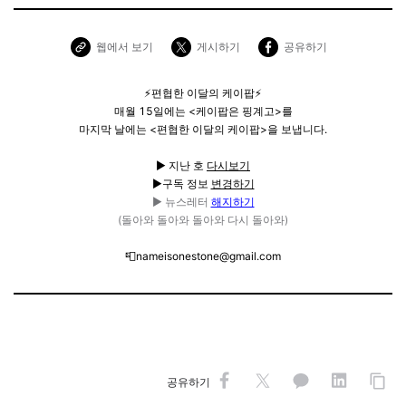
웹에서 보기
게시하기
공유하기
⚡️편협한 이달의 케이팝⚡️
매월 15일에는 <케이팝은 핑계고>를
마지막 날에는 <편협한 이달의 케이팝>을 보냅니다.
▶︎ 지난 호
다시보기
▶︎구독 정보
변경하기
▶︎
뉴스레터
해지하기
(돌아와 돌아와 돌아와 다시 돌아와)
📮nameisonestone@gmail.com
공유하기