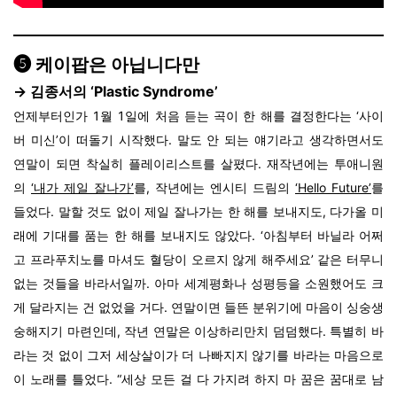
❺ 케이팝은 아닙니다만
→ 김종서의
‘Plastic Syndrome
’
언제부터인가 1월 1일에 처음 듣는 곡이 한 해를 결정한다는 ‘사이
버 미신’이 떠돌기 시작했다. 말도 안 되는 얘기라고 생각하면서도
연말이 되면 착실히 플레이리스트를 살폈다. 재작년에는 투애니원
의
‘내가 제일 잘나가’
를
, 작년에는 엔시티 드림의
‘Hello Future’
를
들었다. 말할 것도 없이 제일 잘나가는 한 해를 보내지도, 다가올 미
래에 기대를 품는 한 해를 보내지도 않았다. ‘아침부터 바닐라 어쩌
고 프라푸치노를 마셔도 혈당이 오르지 않게 해주세요’ 같은 터무니
없는 것들을 바라서일까. 아마 세계평화나 성평등을 소원했어도 크
게 달라지는 건 없었을 거다. 연말이면 들뜬 분위기에 마음이 싱숭생
숭해지기 마련인데, 작년 연말은 이상하리만치 덤덤했다. 특별히 바
라는 것 없이 그저 세상살이가 더 나빠지지 않기를 바라는 마음으로
이 노래를 틀었다. “세상 모든 걸 다 가지려 하지 마 꿈은 꿈대로 남